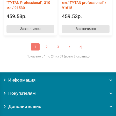
"TYTAN Professional", 310
мл, "TYTAN professional" /
мл / 91530
91615
459.53р.
459.53р.
Закончился
Закончился
1
2
3
>
>|
Показано с 1 по 24 из 59 (всего 3 страниц)
Информация
Покупателям
Дополнительно