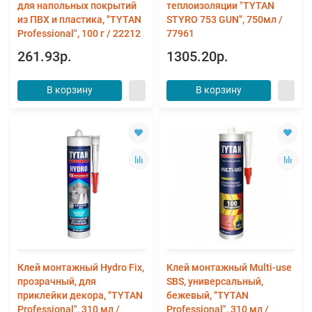
для напольных покрытий
теплоизоляции "TYTAN
из ПВХ и пластика, "TYTAN
STYRO 753 GUN", 750мл /
Professional", 100 г / 22212
77961
261.93р.
1305.20р.
В корзину
В корзину
Клей монтажный Hydro Fix,
Клей монтажный Multi-use
прозрачный, для
SBS, универсальный,
приклейки декора, "TYTAN
бежевый, "TYTAN
Professional", 310 мл /
Professional", 310 мл /