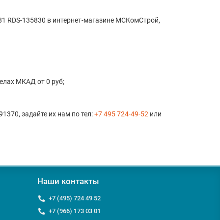
081 RDS-135830 в интернет-магазине МСКомСтрой,
елах МКАД от 0 руб;
1370, задайте их нам по тел:
+7 495 724-49-52
или
Наши контакты
+7 (495) 724 49 52
+7 (966) 173 03 01