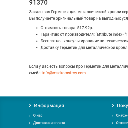
91370
Заказывая Герметик для металлической кровли сере
Вы получаете оригинальный товар на выгодных усл
Стоимость товара: 517.92р.
Гарантию от производителя: [attribute index="1
Бесплатно - консультирование по технически
Доставку Герметик для металлической кровли 
Если у Вас есть вопросы про Герметик для металличе
емейл:
info@msckomstroy.com
Информация
Поку
О нас
Снабж
Доставка и оплата
Оптов