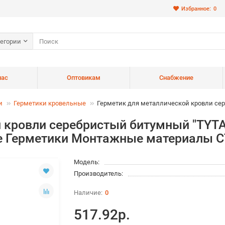
Избранное:
0
тегории
нас
Оптовикам
Снабжение
и
Герметики кровельные
Герметик для металлической кровли сере
кровли серебристый битумный "TYTAN 
ые Герметики Монтажные материал
Модель:
Производитель:
0
517.92р.