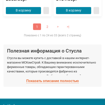
В корзину
В корзину
1
2
>
>|
Показано с 1 по 24 из 33 (всего 2 страниц)
Полезная информация о Стусла
Стусла вы можете купить с доставкой в нашем интернет-
магазине МСКомСтрой. К Вашему вниманию исключительно
фирменные товары, обладающие гарантированными
качествами, которые производятся фабрично из
качественных материалов. Выберите необходимый вид
Стусла, а мы доставим по Москве и Московской области в
Показать описание полностью
кратчайшие сроки.
Заказывая товар Стусла у нас, вы получаете: