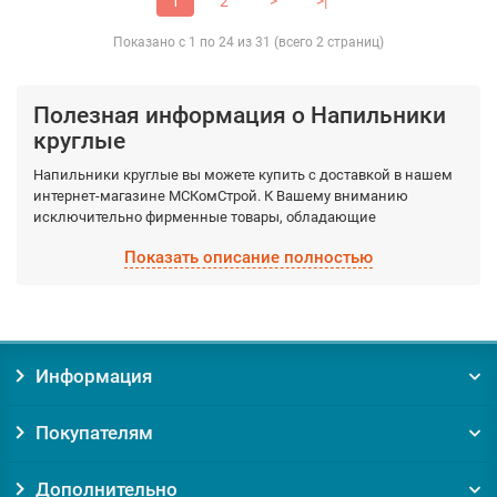
1
2
>
>|
Показано с 1 по 24 из 31 (всего 2 страниц)
Полезная информация о Напильники
круглые
Напильники круглые вы можете купить с доставкой в нашем
интернет-магазине МСКомСтрой. К Вашему вниманию
исключительно фирменные товары, обладающие
гарантированными качествами, которые производятся
Показать описание полностью
фабрично из качественных материалов. Выберите
необходимый вид Напильники круглые, а мы доставим по
Москве и Московской области в кратчайшие сроки.
Заказывая товар Напильники круглые у нас, вы получаете:
Информация
Уверенность в оригинальности товара. Мы против
контрафакта и подделок!
Покупателям
Гарантию на товар от производителя;
Помощь и консультацию по вопросам подбора и
обслуживания Напильники круглые;
Дополнительно