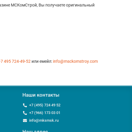
агазине МСКомСтрой, Вы получаете оригинальный
+7 495 724-49-52
или емейл:
info@msckomstroy.com
Наши контакты
+7 (495) 724 49 52
+7 (966) 173 03 01
info@mksmsk.ru
Наш адрес