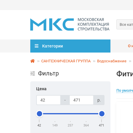
Все ка
Категории
О 
САНТЕХНИЧЕСКАЯ ГРУППА
Водоснабжение
Фити
Фильтр
Цена
По умол
-
р.
42
149
257
364
471