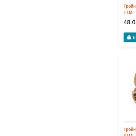
Тройн
FTM
48.0
В
Тройн
FTM