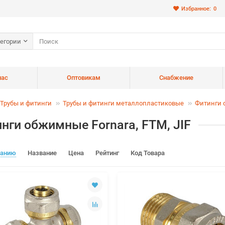
Избранное:
0
тегории
нас
Оптовикам
Снабжение
Трубы и фитинги
Трубы и фитинги металлопластиковые
Фитинги
нги обжимные Fornara, FTM, JIF
чанию
Название
Цена
Рейтинг
Код Товара