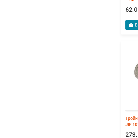
62.0
В
Тройн
JIF 1
273.