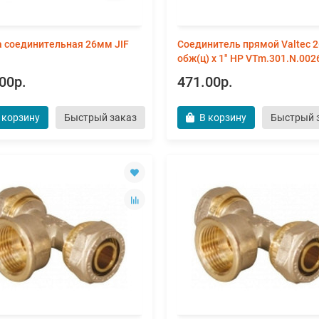
 соединительная 26мм JIF
Соединитель прямой Valtec 2
обж(ц) х 1" НР VTm.301.N.002
00р.
471.00р.
 корзину
Быстрый заказ
В корзину
Быстрый 