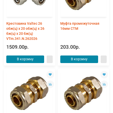
Крестовина Valtec 26
Муфта промежуточная
обж(ц) х 20 обж(ц) х 26
16мм СТМ
бж(ц) х 20 бж(ц)
VTm.341.N.262026
1509.00р.
203.00р.
В корзину
В корзину