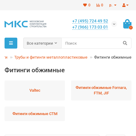
0
0
р.
+7 (495) 724 49 52
+7 (966) 173 03 01
0
Все категории
инги
Трубы и фитинги металлопластиковые
Фитинги обжимные
Фитинги обжимные
Фитинги обжимные Fornara,
Valtec
FTM, JIF
Фитинги обжимные СТМ