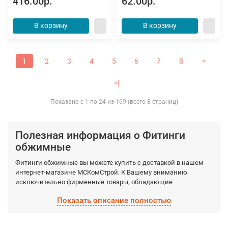
416.00р.
62.00р.
В корзину
В корзину
1
2
3
4
5
6
7
8
>
>|
Показано с 1 по 24 из 169 (всего 8 страниц)
Полезная информация о Фитинги
обжимные
Фитинги обжимные вы можете купить с доставкой в нашем
интернет-магазине МСКомСтрой. К Вашему вниманию
исключительно фирменные товары, обладающие
гарантированными качествами, которые производятся
Показать описание полностью
фабрично из качественных материалов. Выберите
необходимый вид Фитинги обжимные, а мы доставим по
Москве и Московской области в кратчайшие сроки.