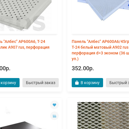
ь "Албес" AP600A6, Т-24
Панель "Албес" AP600A6/45гр
лик А907 rus, перфорация
Т-24 белый матовый А902 rus
перфорация d=3 эконом (36 ш
уп.)
00р.
352.00р.
 корзину
Быстрый заказ
В корзину
Быстрый 