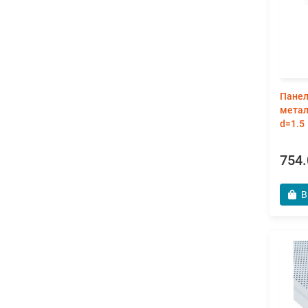
Панел
метал
d=1.5
754.
В