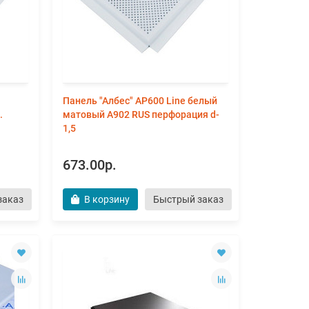
Панель "Албес" AP600 Line белый
.
матовый А902 RUS перфорация d-
1,5
673.00р.
заказ
В корзину
Быстрый заказ