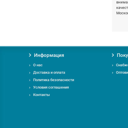
внима
качест
Москов
Заказы
Информация
Поку
О нас
Снабж
Доставка и оплата
Оптов
Если у
Политика безопасности
удовол
Условия соглашения
Контакты