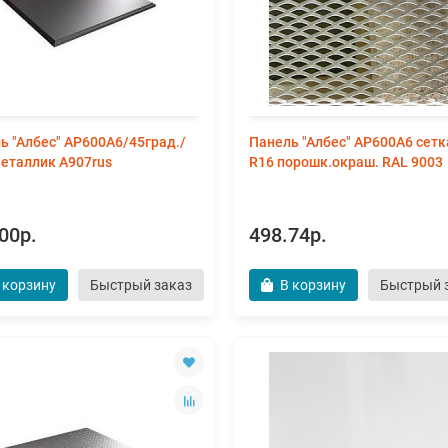
ь "Албес" AP600A6/45град./
Панель "Албес" AP600А6 сет
металлик А907rus
R16 порошк.окраш. RAL 9003
00р.
498.74р.
 корзину
Быстрый заказ
В корзину
Быстрый 