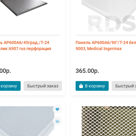
ь AP600A6/45град./Т-24
Панель AP600A6/90°/Т-24 бе
лик А907 rus перфорация
9003, Medical Ingermax
00р.
365.00р.
 корзину
Быстрый заказ
В корзину
Быстрый 