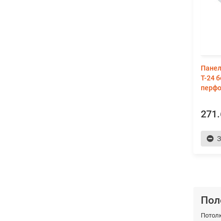
Панел
Т-24 
перфо
271.
З
Пол
Потол