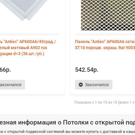
ь "Албес" AP600A6/45град./
Панель "Албес" AP600А6 сет
белый матовый А902 rus
ST10 порошк. окраш. Ral 900
рация d=3 (36 шт./уп.)
66р.
542.54р.
акончился
Закончился
Показано с 1 по 15 из 15 (всего 1 
езная информация о Потолки с открытой по
ки с открытой подвесной системой вы можете купить с доставкой в на