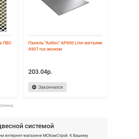
ка ПВС
Панель "Албес" AР600 Line металик
3
А907 rus эконом
203.04р.
Закончился
страниц)
двесной системой
шем интернет-магазине МСКомСтрой. К Вашему