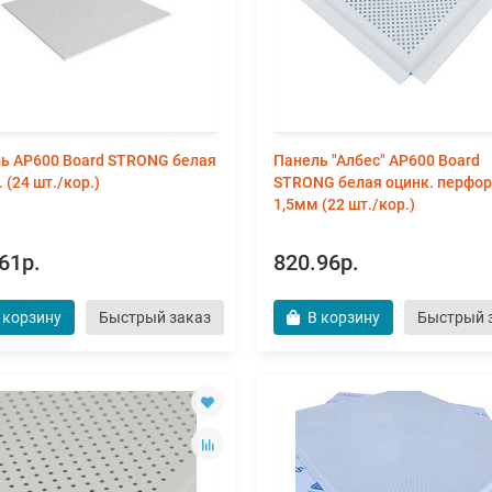
ь AP600 Board STRONG белая
Панель "Албес" AP600 Board
 (24 шт./кор.)
STRONG белая оцинк. перфор
1,5мм (22 шт./кор.)
61р.
820.96р.
 корзину
Быстрый заказ
В корзину
Быстрый 