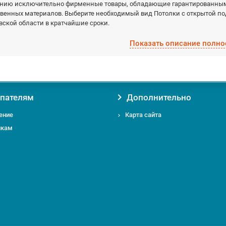
нию исключительно фирменные товары, обладающие гарантированными
венных материалов. Выберите необходимый вид Потолки с открытой по
ской области в кратчайшие сроки.
Показать описание полно
вая товар Потолки с открытой подвесной системой у нас, вы получаете
Уверенность в оригинальности товара. Мы против контрафакта и поддел
Гарантию на товар от производителя;
Помощь и консультацию по вопросам подбора и обслуживания Потолки 
Доставку по Москве от 0 руб;
пателям
Дополнительно
Доставку по Московской области по выгодному тарифу курьером или т
ение
Карта сайта
икам
 вас есть вопросы относительно Потолки с открытой подвесной системо
ьствием ответим на них по телефону
+7 495 724-49-52
или email:
info@ms