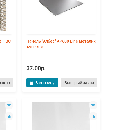
ка ПВС
Панель "Албес" AР600 Line металик
А907 rus
37.00р.
заказ
В корзину
Быстрый заказ