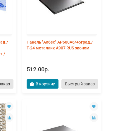
ад./
Панель "Албес" AP600A6/45град./
Т-24 металлик А907 RUS эконом
т./
512.00р.
заказ
В корзину
Быстрый заказ