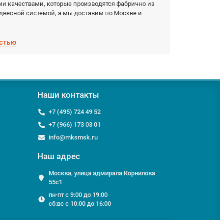
 качествами, которые производятся фабрично из
двесной системой, а мы доставим по Москве и
стью
:
ок!
с открытой подвесной системой;
Наши контакты
ранспортной компанией;
+7 (495) 724 49 52
+7 (966) 173 03 01
й или Кассетные потолки (заказ), мы с
info@mksmsk.ru
ckomstroy.com
Наш адрес
Москва, улица адмирала Корнилова
55с1
пн-пт с 9:00 до 19:00
сб:вс с 10:00 до 16:00