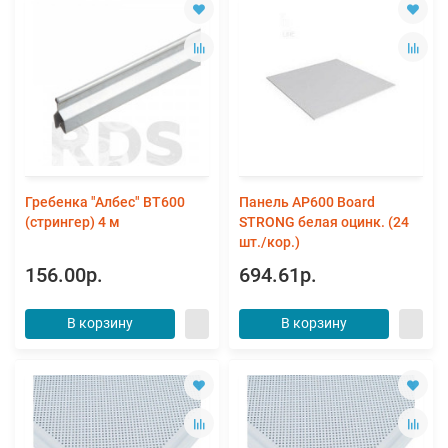
Гребенка "Албес" ВТ600
Панель AP600 Board
(стрингер) 4 м
STRONG белая оцинк. (24
шт./кор.)
156.00р.
694.61р.
В корзину
В корзину