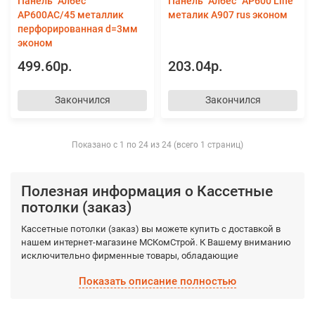
Панель "Албес"
Панель "Албес" AР600 Line
AP600АС/45 металлик
металик А907 rus эконом
перфорированная d=3мм
эконом
499.60р.
203.04р.
Закончился
Закончился
Показано с 1 по 24 из 24 (всего 1 страниц)
Полезная информация о Кассетные
потолки (заказ)
Кассетные потолки (заказ) вы можете купить с доставкой в
нашем интернет-магазине МСКомСтрой. К Вашему вниманию
исключительно фирменные товары, обладающие
гарантированными качествами, которые производятся
Показать описание полностью
фабрично из качественных материалов. Выберите
необходимый вид Кассетные потолки (заказ), а мы доставим
по Москве и Московской области в кратчайшие сроки.