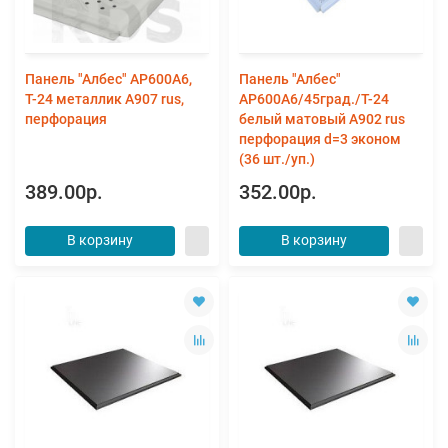
Панель "Албес" AP600A6,
Панель "Албес"
Т-24 металлик А907 rus,
AP600A6/45град./Т-24
перфорация
белый матовый А902 rus
перфорация d=3 эконом
(36 шт./уп.)
389.00р.
352.00р.
В корзину
В корзину