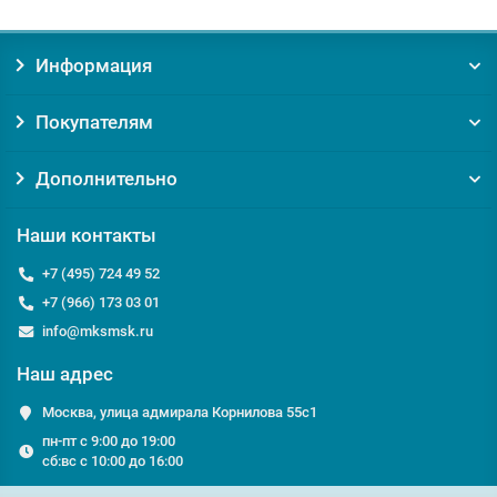
Заказывая товар Кассетные потолки (заказ) у нас, вы
Информация
получаете:
Уверенность в оригинальности товара. Мы против
Покупателям
контрафакта и подделок!
Гарантию на товар от производителя;
Помощь и консультацию по вопросам подбора и
Дополнительно
обслуживания Кассетные потолки (заказ);
Доставку по Москве от 0 руб;
Наши контакты
Доставку по Московской области по выгодному тарифу
курьером или транспортной компанией;
+7 (495) 724 49 52
+7 (966) 173 03 01
Если у вас есть вопросы относительно Кассетные потолки
info@mksmsk.ru
(заказ) или Кассетные потолки, мы с удовольствием ответим
на них по телефону
+7 495 724-49-52
или email:
Наш адрес
info@msckomstroy.com
Москва, улица адмирала Корнилова 55с1
пн-пт с 9:00 до 19:00
сб:вс с 10:00 до 16:00