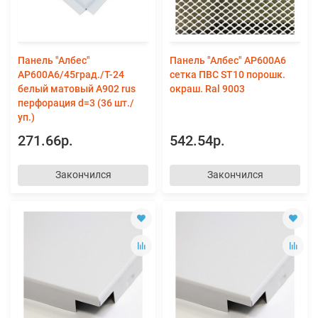
Панель "Албес"
Панель "Албес" AP600А6
AP600A6/45град./Т-24
сетка ПВС ST10 порошк.
белый матовый А902 rus
окраш. Ral 9003
перфорация d=3 (36 шт./
уп.)
271.66р.
542.54р.
Закончился
Закончился