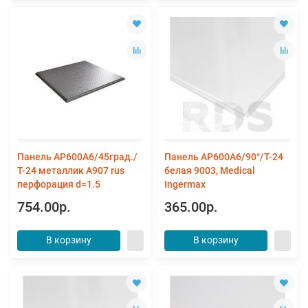
Панель AP600A6/45град./
Панель AP600A6/90°/Т-24
Т-24 металлик А907 rus
белая 9003, Medical
перфорация d=1.5
Ingermax
754.00р.
365.00р.
В корзину
В корзину