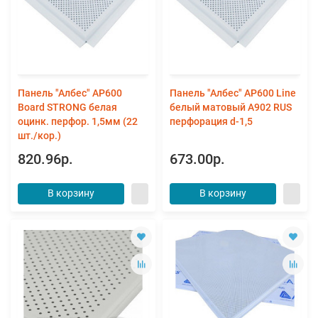
Панель "Албес" AP600
Панель "Албес" AP600 Line
Board STRONG белая
белый матовый А902 RUS
оцинк. перфор. 1,5мм (22
перфорация d-1,5
шт./кор.)
820.96р.
673.00р.
В корзину
В корзину