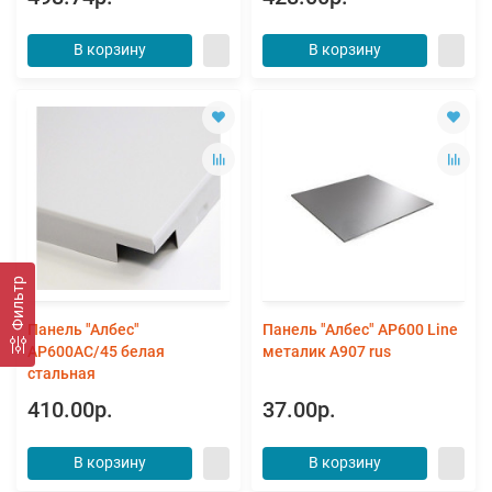
В корзину
В корзину
Фильтр
Панель "Албес"
Панель "Албес" AР600 Line
AP600АС/45 белая
металик А907 rus
стальная
410.00р.
37.00р.
В корзину
В корзину