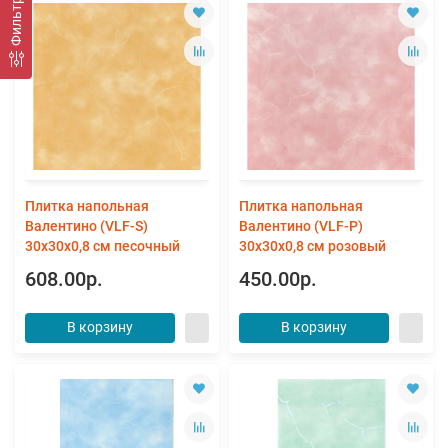
Фильтр
Плитка напольная
Плитка напольная
Валентино (VLF-S)
Валентино (VLF-Р)
30x30x0,8 см песочный
30x30x0,8 см розовый
608.00р.
450.00р.
В корзину
В корзину