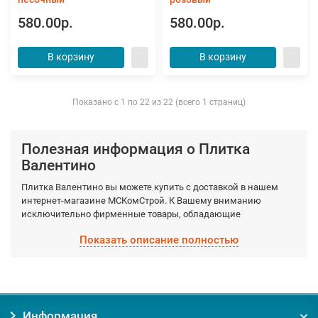
580.00р.
580.00р.
В корзину
В корзину
Показано с 1 по 22 из 22 (всего 1 страниц)
Полезная информация о Плитка
Валентино
Плитка Валентино вы можете купить с доставкой в нашем
интернет-магазине МСКомСтрой. К Вашему вниманию
исключительно фирменные товары, обладающие
гарантированными качествами, которые производятся
Показать описание полностью
фабрично из качественных материалов. Выберите
необходимый вид Плитка Валентино, а мы доставим по
Москве и Московской области в кратчайшие сроки.
Заказывая товар Плитка Валентино у нас, вы получаете:
Информация