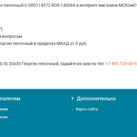
ин песочный С-000114373 RDS-140069 в интернет-магазине МСКомС
"]
м вопросам
оргин песочный в пределах МКАД от 0 руб;
-S) 20x30 Георгин песочный, задайте их нам по тел:
+7 495 724-49-
пателям
Дополнительно
ение
Карта сайта
икам