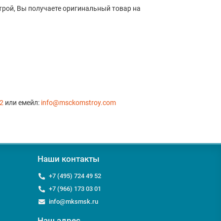
трой, Вы получаете оригинальный товар на
52
или емейл:
info@msckomstroy.com
Наши контакты
+7 (495) 724 49 52
+7 (966) 173 03 01
info@mksmsk.ru
Наш адрес