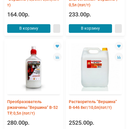
т)
0,5л (пэт/т)
164.00р.
233.00р.
В корзину
В корзину
Преобразователь
Растворитель "Вершина"
ржавчины "Вершина" В-52
В-646 8кг/10,0л(пэт/т)
ТР, 0,5л (пэт/т)
280.00р.
2525.00р.