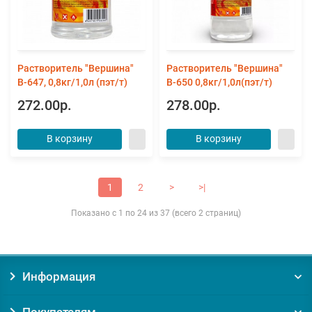
Растворитель "Вершина"
Растворитель "Вершина"
В-647, 0,8кг/1,0л (пэт/т)
В-650 0,8кг/1,0л(пэт/т)
272.00р.
278.00р.
В корзину
В корзину
1
2
>
>|
Показано с 1 по 24 из 37 (всего 2 страниц)
Информация