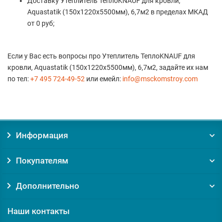
Доставку Утеплитель TeплоKNAUF для кровли,
Aquastatik (150х1220х5500мм), 6,7м2 в пределах МКАД
от 0 руб;
Если у Вас есть вопросы про Утеплитель TeплоKNAUF для
кровли, Aquastatik (150х1220х5500мм), 6,7м2, задайте их нам
по тел:
+7 495 724-49-52
или емейл:
info@msckomstroy.com
Информация
Покупателям
Дополнительно
Наши контакты