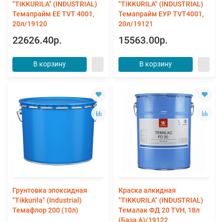
"TIKKURILA" (INDUSTRIAL)
"TIKKURILA" (INDUSTRIAL)
Темапрайм ЕЕ TVT 4001,
Темапрайм ЕУР TVT4001,
20л/19120
20л/19121
22626.40р.
15563.00р.
В корзину
В корзину
Грунтовка эпоксидная
Краска алкидная
"Tikkurila" (Industrial)
"TIKKURILA" (INDUSTRIAL)
Темафлор 200 (10л)
Темалак ФД 20 TVH, 18л
(База А)/19122