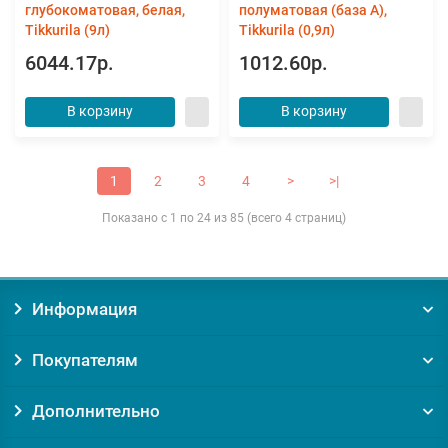
глубокоматовая, белая,
полуматовая (база А),
Tikkurila (9л)
Tikkurila (0,9л)
6044.17р.
1012.60р.
В корзину
В корзину
1
2
3
4
>
>|
Показано с 1 по 24 из 85 (всего 4 страниц)
Информация
Покупателям
Дополнительно