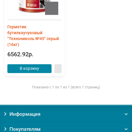
Герметик
бутилкаучуковый
"Технониколь №45" серый
(16кг)
6562.92р.
В корзину
Показано с 1 по 1 из 1 (всего 1 страниц)
Информация
Покупателям