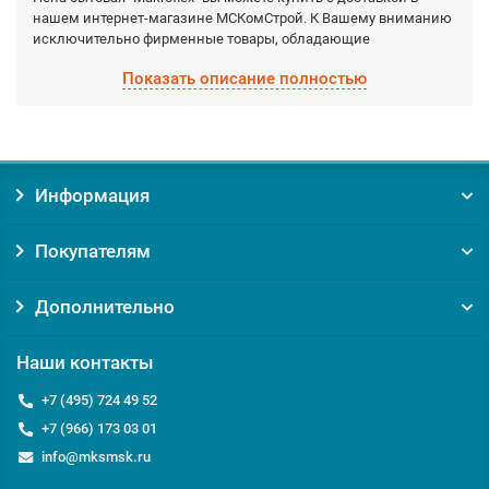
нашем интернет-магазине МСКомСтрой. К Вашему вниманию
исключительно фирменные товары, обладающие
гарантированными качествами, которые производятся
Показать описание полностью
фабрично из качественных материалов. Выберите
необходимый вид Пена бытовая "Makroflex", а мы доставим по
Москве и Московской области в кратчайшие сроки.
Заказывая товар Пена бытовая "Makroflex" у нас, вы
Информация
получаете:
Уверенность в оригинальности товара. Мы против
Покупателям
контрафакта и подделок!
Гарантию на товар от производителя;
Помощь и консультацию по вопросам подбора и
Дополнительно
обслуживания Пена бытовая "Makroflex";
Доставку по Москве от 0 руб;
Наши контакты
Доставку по Московской области по выгодному тарифу
курьером или транспортной компанией;
+7 (495) 724 49 52
+7 (966) 173 03 01
Если у вас есть вопросы относительно Пена бытовая
info@mksmsk.ru
"Makroflex" или Монтажная пена бытовая, мы с удовольствием
ответим на них по телефону
+7 495 724-49-52
или email: