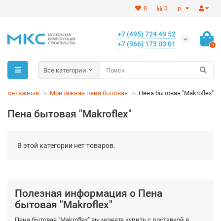
0
0
р.
+7 (495) 724 49 52
+7 (966) 173 03 01
0
Все категории
ы монтажные
Монтажная пена бытовая
Пена бытовая "Makroflex"
Пена бытовая "Makroflex"
В этой категории нет товаров.
Полезная информация о Пена
бытовая "Makroflex"
Пена бытовая "Makroflex" вы можете купить с доставкой в