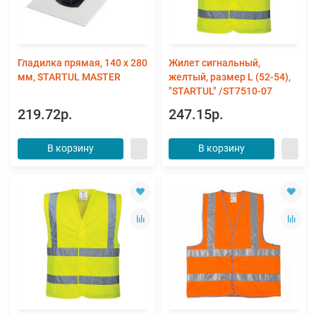
Гладилка прямая, 140 х 280
Жилет сигнальный,
мм, STARTUL MASTER
желтый, размер L (52-54),
"STARTUL" /ST7510-07
219.72р.
247.15р.
В корзину
В корзину