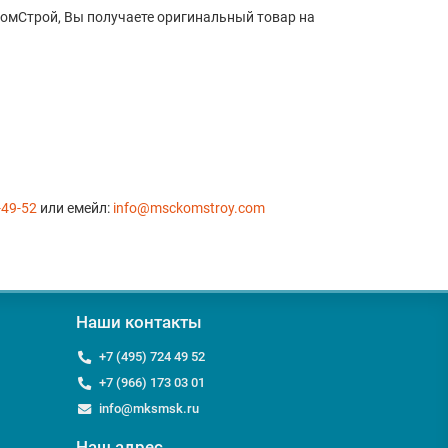
омСтрой, Вы получаете оригинальный товар на
-49-52
или емейл:
info@msckomstroy.com
Наши контакты
+7 (495) 724 49 52
+7 (966) 173 03 01
info@mksmsk.ru
Наш адрес