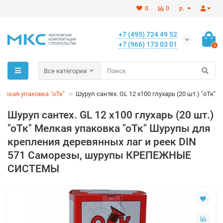
0
0
р.
+7 (495) 724 49 52
+7 (966) 173 03 01
0
Все категории
елкая упаковка "оТк"
Шуруп сантех. GL 12 х100 глухарь (20 шт.) "оТк"
Шуруп сантех. GL 12 х100 глухарь (20 шт.)
"оТк" Мелкая упаковка "оТк" Шурупы для
крепления деревянных лаг и реек DIN
571 Саморезы, шурупы КРЕПЕЖНЫЕ
СИСТЕМЫ