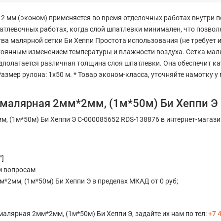
 2 мм (эконом) применяется во время отделочных работах внутри п
патлевочных работах, когда слой шпатлевки минимален, что позво
ва малярной сетки Би Хеппи Простота использования (не требует
остоянным изменением температуры и влажности воздуха. Сетка мал
редполагается различная толщина слоя шпатлевки. Она обеспечит к
азмер рулона: 1х50 м. * Товар эконом-класса, уточняйте намотку 
 малярная 2мм*2мм, (1м*50м) Би Хеппи Э
, (1м*50м) Би Хеппи Э С-000085652 RDS-138876 в интернет-магаз
"]
м вопросам
*2мм, (1м*50м) Би Хеппи Э в пределах МКАД от 0 руб;
малярная 2мм*2мм, (1м*50м) Би Хеппи Э, задайте их нам по тел:
+7 