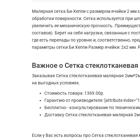
Малярная сетка Би-Хеппи с размером ячейки 2 мм х
обработки поверхности. Сетка используется при ш
увеличить ее механическую прочность. Преимущест
составов). Берет на себя нагрузки, связанные с п
где есть перепады по уровню и, соответственно, п
параметры сетки Би Хеппи Размер ячейки: 2х2 мм. Р
Важное о Сетка стеклотканевая
Заказывая Сетка стеклотканевая малярная 2мм*2мм
на выгодных условиях.
Стоимость товара: 1369.00р.
Гарантию от производителя: [attribute index="1
Бесплатно - консультирование по технически
Доставку Сетка стеклотканевая малярная 2мм
Если у Вас есть вопросы про Сетка стеклотканевая 