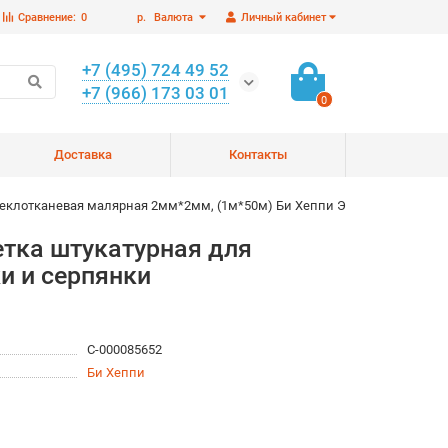
Сравнение:
0
р.
Валюта
Личный кабинет
+7 (495) 724 49 52
+7 (966) 173 03 01
0
Доставка
Контакты
теклотканевая малярная 2мм*2мм, (1м*50м) Би Хеппи Э
етка штукатурная для
и и серпянки
С-000085652
Би Хеппи