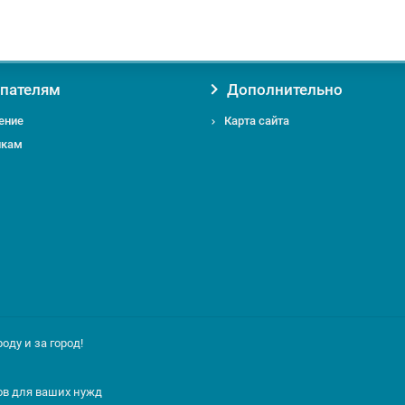
пателям
Дополнительно
ение
Карта сайта
икам
ду и за город!
ов для ваших нужд