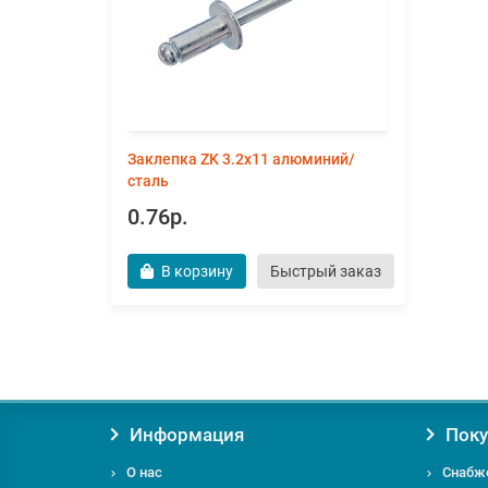
Заклепка ZK 3.2x11 алюминий/
сталь
0.76р.
В корзину
Быстрый заказ
Информация
Поку
О нас
Снабж