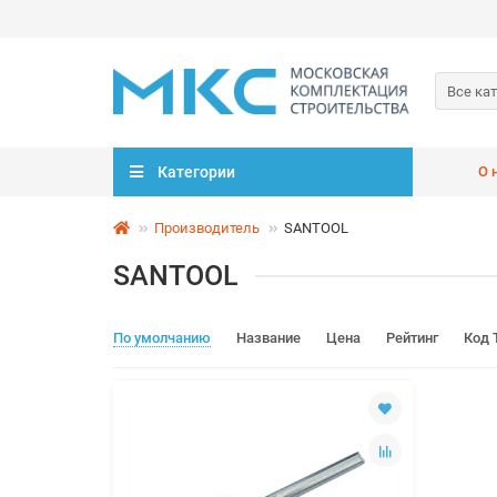
Все ка
Категории
О 
Производитель
SANTOOL
SANTOOL
По умолчанию
Название
Цена
Рейтинг
Код 