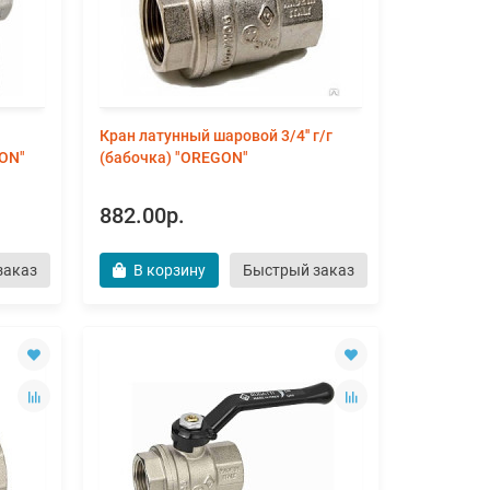
Кран латунный шаровой 3/4'' г/г
GON"
(бабочка) "OREGON"
882.00р.
заказ
В корзину
Быстрый заказ