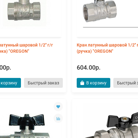
латунный шаровой 1/2'' г/г
Кран латунный шаровой 1/2'' 
чка) "OREGON"
(ручка) "OREGON"
00р.
604.00р.
 корзину
Быстрый заказ
В корзину
Быстрый 