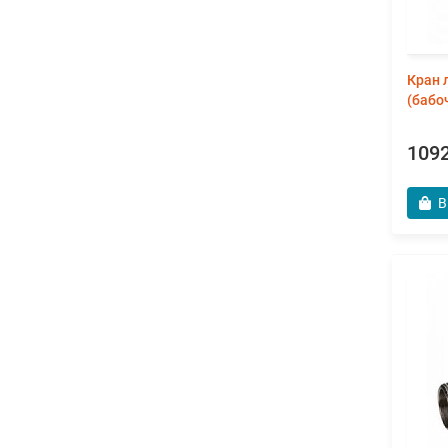
Кран 
(бабо
1092
В