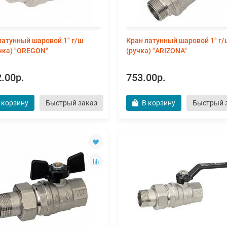
латунный шаровой 1" г/ш
Кран латунный шаровой 1" г/
чка) "OREGON"
(ручка) "ARIZONA"
.00р.
753.00р.
 корзину
Быстрый заказ
В корзину
Быстрый 