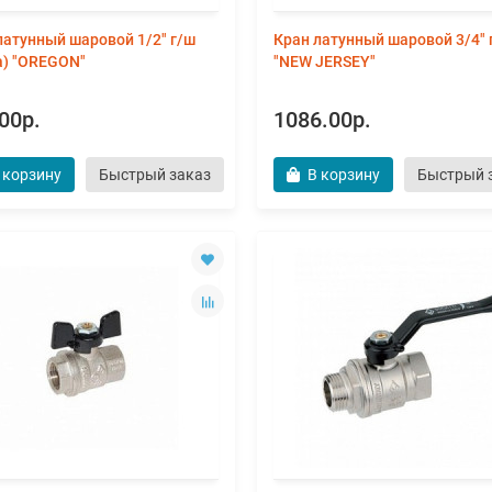
латунный шаровой 1/2" г/ш
Кран латунный шаровой 3/4" 
а) "OREGON"
"NEW JERSEY"
00р.
1086.00р.
 корзину
Быстрый заказ
В корзину
Быстрый 