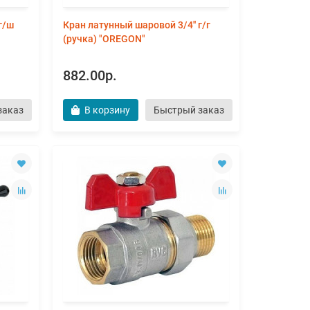
г/ш
Кран латунный шаровой 3/4'' г/г
(ручка) "OREGON"
882.00р.
заказ
В корзину
Быстрый заказ