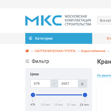
Все ка
Категории
О 
САНТЕХНИЧЕСКАЯ ГРУППА
Водоснабжение
Кран
Фильтр
Цена
По умол
-
р.
478
1,0 тыс.
1,5 тыс.
2,1 тыс.
2,6 тыс.