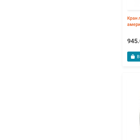
Кран 
амери
945.
В