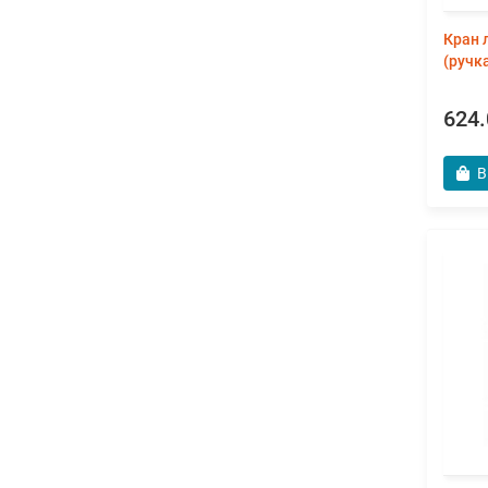
Кран 
(ручк
624.
В