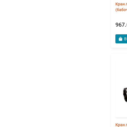
Кран 
(бабо
967.
В
Кран 