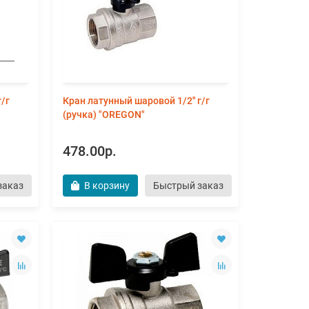
г/г
Кран латунный шаровой 1/2'' г/г
(ручка) "OREGON"
478.00р.
заказ
В корзину
Быстрый заказ