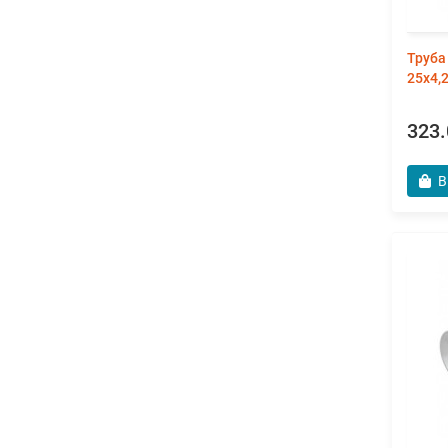
Труба
25х4,
323.
В