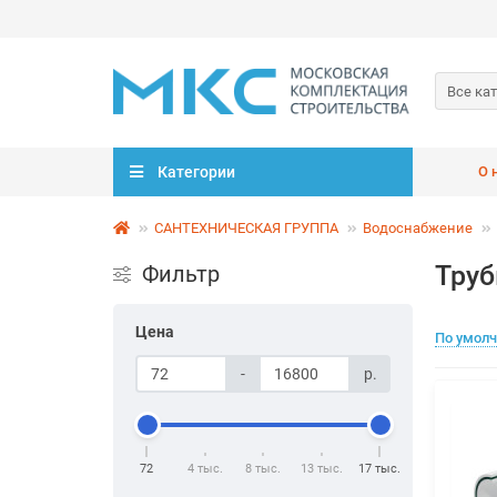
Все ка
Категории
О 
САНТЕХНИЧЕСКАЯ ГРУППА
Водоснабжение
Труб
Фильтр
Цена
По умол
-
р.
72
4 тыс.
8 тыс.
13 тыс.
17 тыс.