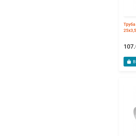
Труба
25х3,
107.
В