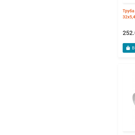
Труба
32х5,
252.
В