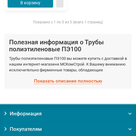
В корзину
Показано с 1 по 5 из 5 (всего 1 страниц)
Полезная информация о Трубы
полиэтиленовые ПЭ100
Трубы полиэтиленовые ПЭ100 вы можете купить с доставкой в
нашем интернет-магазине МСКомСтрой. К Вашему вниманию
исключительно фирменные товары, обладающие
гарантированными качествами, которые производятся
Показать описание полностью
фабрично из качественных материалов. Выберите
необходимый вид Трубы полиэтиленовые ПЭ100, а мы
доставим по Москве и Московской области в кратчайшие
сроки.
Информация
Заказывая товар Трубы полиэтиленовые ПЭ100 у нас, вы
получаете:
Покупателям
Уверенность в оригинальности товара. Мы против