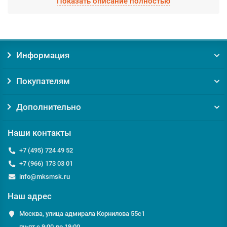
Показать описание полностью
фабрично из качественных материалов. Выберите
необходимый вид Смесители для биде "Hansa", а мы
доставим по Москве и Московской области в кратчайшие
сроки.
Информация
Заказывая товар Смесители для биде "Hansa" у нас, вы
получаете:
Покупателям
Уверенность в оригинальности товара. Мы против
контрафакта и подделок!
Гарантию на товар от производителя;
Дополнительно
Помощь и консультацию по вопросам подбора и
обслуживания Смесители для биде "Hansa";
Наши контакты
Доставку по Москве от 0 руб;
Доставку по Московской области по выгодному тарифу
+7 (495) 724 49 52
курьером или транспортной компанией;
+7 (966) 173 03 01
info@mksmsk.ru
Если у вас есть вопросы относительно Смесители для биде
"Hansa" или Смесители для биде, мы с удовольствием
Наш адрес
ответим на них по телефону
+7 495 724-49-52
или email:
info@msckomstroy.com
Москва, улица адмирала Корнилова 55с1
пн-пт с 9:00 до 19:00