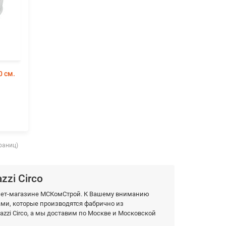
0 см.
траниц)
zi Circo
ернет-магазине МСКомСтрой. К Вашему вниманию
и, которые производятся фабрично из
zzi Circo, а мы доставим по Москве и Московской