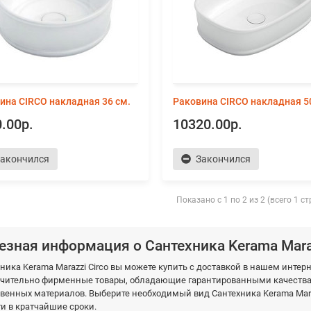
ина CIRCO накладная 36 см.
Раковина CIRCO накладная 5
.00р.
10320.00р.
акончился
Закончился
Показано с 1 по 2 из 2 (всего 1 с
езная информация о Сантехника Kerama Maraz
ника Kerama Marazzi Circo вы можете купить с доставкой в нашем инт
чительно фирменные товары, обладающие гарантированными качествам
венных материалов. Выберите необходимый вид Сантехника Kerama Mara
и в кратчайшие сроки.