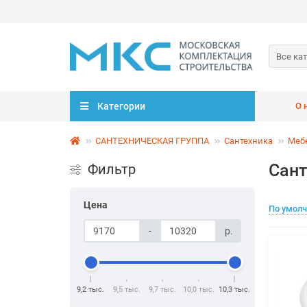
Все ка
Категории
О 
САНТЕХНИЧЕСКАЯ ГРУППА
Сантехника
Меб
Сант
Фильтр
Цена
По умол
-
р.
9,2 тыс.
9,5 тыс.
9,7 тыс.
10,0 тыс.
10,3 тыс.