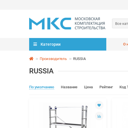
Все ка
Категории
О 
Производитель
RUSSIA
RUSSIA
По умолчанию
Название
Цена
Рейтинг
Код 