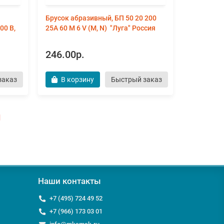
Брусок абразивный, БП 50 20 200
00 В,
25А 60 М 6 V (M, N) "Луга" Россия
246.00р.
заказ
В корзину
Быстрый заказ
|
Наши контакты
+7 (495) 724 49 52
+7 (966) 173 03 01