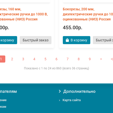
езы, 160 мм,
Бокорезы, 200 мм,
ктрические ручки до 1000 В,
диэлектрические ручки до 10
ованные (НИЗ) Россия
оцинкованные (НИЗ) Россия
00р.
455.00р.
 корзину
Быстрый заказ
В корзину
Быстрый 
1
2
3
4
5
6
7
8
9
>
>
Показано с 1 по 24 из 860 (всего 36 страниц)
пателям
Дополнительно
ение
Карта сайта
икам