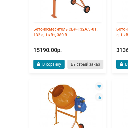
Бетоносмеситель СБР-132А.3-01,
Бетон
132 л, 1 кВт, 380 В
л, 1 к
15190.00р.
3136
В корзину
Быстрый заказ
В