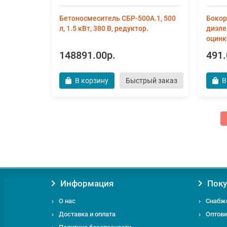
Бетоносмеситель СБР-500А.1, 500
Бокор
л, 1.5 кВт, 380 В, редуктор.
диэле
оцинк
148891.00р.
491.
В корзину
Быстрый заказ
В
Информация
Поку
О нас
Снабж
Доставка и оплата
Оптов