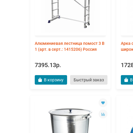
Алюминиевая лестница помост 3 В
Арка 
1 (арт. в серт.: 1415206) Россия
широка
7395.13р.
1728
В корзину
Быстрый заказ
В