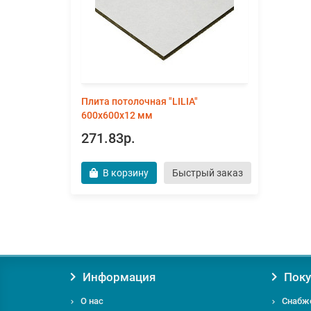
Плита потолочная "LILIA"
600х600х12 мм
271.83р.
В корзину
Быстрый заказ
Информация
Поку
О нас
Снабж