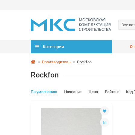
Все ка
Категории
О 
Производитель
Rockfon
Rockfon
По умолчанию
Название
Цена
Рейтинг
Код 