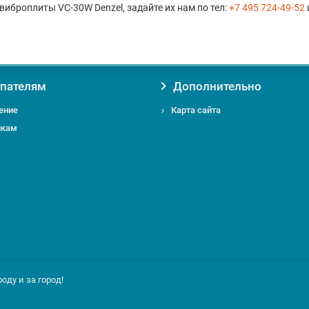
виброплиты VC-30W Denzel, задайте их нам по тел:
+7 495 724-49-52
пателям
Дополнительно
ение
Карта сайта
икам
ду и за город!