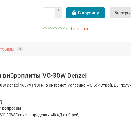
В корзину
Быстры
0 отзывов
тзывы
0
 виброплиты VC-30W Denzel
W Denzel 46879 INSTR- в интернет-магазине МСКомСтрой, Вы полу
"]
м вопросам
C-30W Denzel в пределах МКАД от 0 руб;