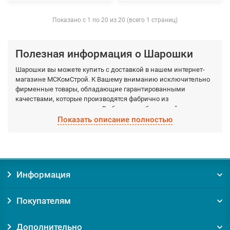
Показано с 1 по 20 из 20 (всего 1 страниц)
Полезная информация о Шарошки
Шарошки вы можете купить с доставкой в нашем интернет-
магазине МСКомСтрой. К Вашему вниманию исключительно
фирменные товары, обладающие гарантированными
качествами, которые производятся фабрично из
качественных материалов. Выберите необходимый вид
Шарошки, а мы доставим по Москве и Московской области в
Показать описание полностью
кратчайшие сроки.
Заказывая товар Шарошки у нас, вы получаете:
Уверенность в оригинальности товара. Мы против
Информация
контрафакта и подделок!
Гарантию на товар от производителя;
Покупателям
Помощь и консультацию по вопросам подбора и
обслуживания Шарошки;
Доставку по Москве от 0 руб;
Дополнительно