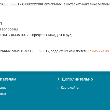
SQ0335-0017 С-000232398 RDS-334661 в интернет-магазине МСКом
"]
м вопросам
TDM SQ0335-0017 в пределах МКАД от 0 руб;
генных ламп TDM SQ0335-0017, задайте их нам по тел:
+7 495 724-49
пателям
Дополнительно
ение
Карта сайта
икам