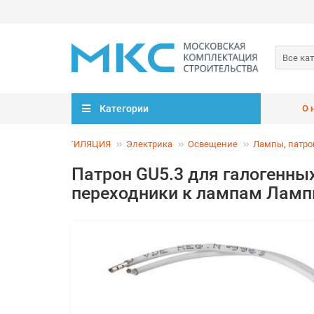
Все ка
Категории
О 
ЕКТРИКА И ВЕНТИЛЯЦИЯ
Электрика
Освещение
Лампы, патр
Патрон GU5.3 для галогенны
переходники к лампам Лам