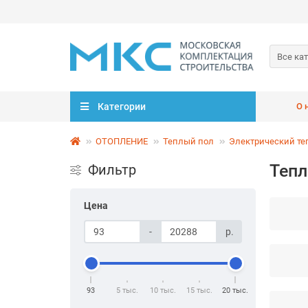
Все ка
Категории
О 
ОТОПЛЕНИЕ
Теплый пол
Электрический те
Тепл
Фильтр
Цена
-
р.
93
5 тыс.
10 тыс.
15 тыс.
20 тыс.