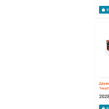
В
Двужи
"Heat
2028
В