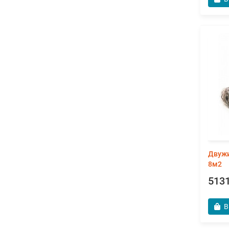
Двужи
8м2
5131
В