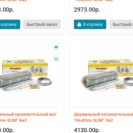
.00р.
2973.00р.
 корзину
Быстрый заказ
В корзину
Быстрый 
льный нагревательный мат
Двужильный нагревательны
line-SLIM" 6м2
"Heatline-SLIM" 7м2
.00р.
4130.00р.