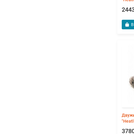
2443
В
Двужи
"Heat
3780