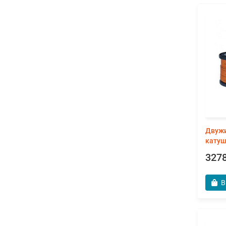
Двужи
катуш
3278
В