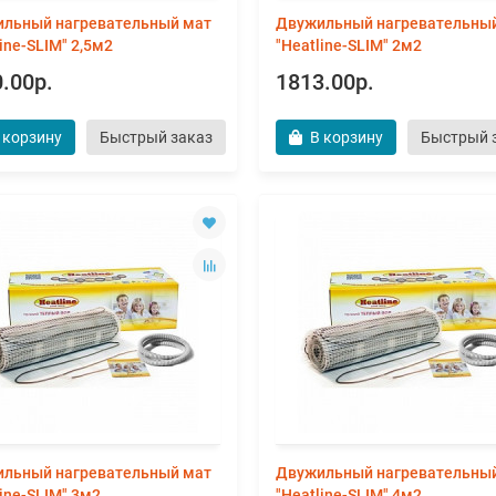
льный нагревательный мат
Двужильный нагревательны
ine-SLIM" 2,5м2
"Heatline-SLIM" 2м2
.00р.
1813.00р.
 корзину
Быстрый заказ
В корзину
Быстрый 
льный нагревательный мат
Двужильный нагревательны
line-SLIM" 3м2
"Heatline-SLIM" 4м2