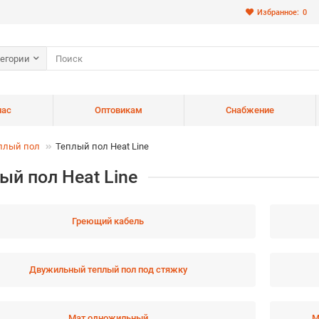
Избранное:
0
тегории
нас
Оптовикам
Снабжение
плый пол
Теплый пол Heat Line
ый пол Heat Line
Греющий кабель
Двужильный теплый пол под стяжку
Мат одножильный
М