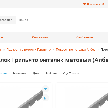
Избранное:
0
тегории
нас
Оптовикам
Снабжение
и
Подвесные потолки Грильято
Подвесные потолки Албес
Пото
лок Грильято металик матовый (Албе
чанию
Название
Цена
Рейтинг
Код Товара