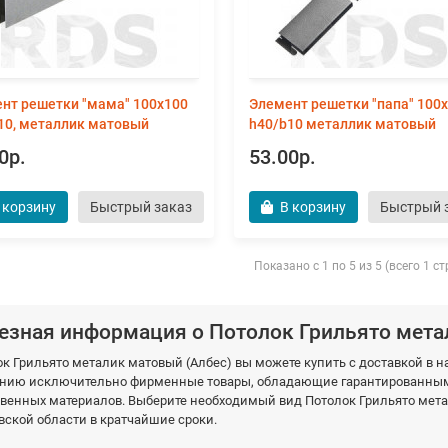
нт решетки "мама" 100х100
Элемент решетки "папа" 100
10, металлик матовый
h40/b10 металлик матовый
0р.
53.00р.
 корзину
Быстрый заказ
В корзину
Быстрый 
Показано с 1 по 5 из 5 (всего 1 с
езная информация о Потолок Грильято мета
к Грильято металик матовый (Албес) вы можете купить с доставкой в
нию исключительно фирменные товары, обладающие гарантированными
венных материалов. Выберите необходимый вид Потолок Грильято мета
ской области в кратчайшие сроки.