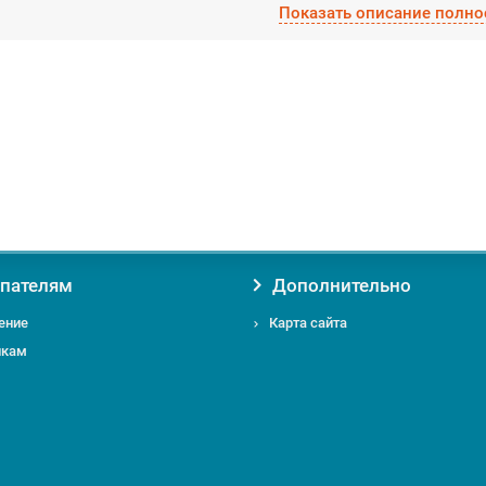
Показать описание полно
вая товар Потолок Грильято металик матовый (Албес) у нас, вы получа
Уверенность в оригинальности товара. Мы против контрафакта и поддел
Гарантию на товар от производителя;
Помощь и консультацию по вопросам подбора и обслуживания Потолок 
Доставку по Москве от 0 руб;
Доставку по Московской области по выгодному тарифу курьером или т
 вас есть вопросы относительно Потолок Грильято металик матовый (Ал
ьствием ответим на них по телефону
+7 495 724-49-52
или email:
info@ms
пателям
Дополнительно
ение
Карта сайта
икам