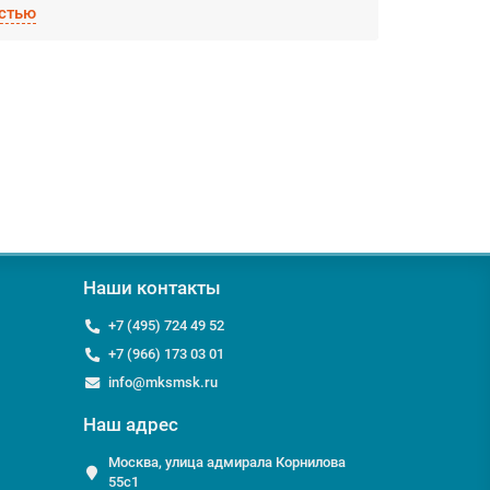
стью
ете:
ок!
Грильято металик матовый (Албес);
ранспортной компанией;
бес) или Подвесные потолки Албес, мы с
ckomstroy.com
Наши контакты
+7 (495) 724 49 52
+7 (966) 173 03 01
info@mksmsk.ru
Наш адрес
Москва, улица адмирала Корнилова
55с1