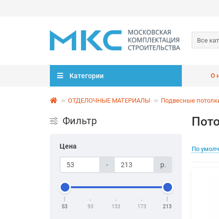
Все ка
Категории
О 
ОТДЕЛОЧНЫЕ МАТЕРИАЛЫ
Подвесные потолк
Пото
Фильтр
Цена
По умол
-
р.
53
93
133
173
213