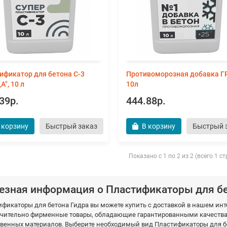
ификатор для бетона С-3
Противоморозная добавка Г
А", 10 л
10л
39р.
444.88р.
 корзину
Быстрый заказ
В корзину
Быстрый 
Показано с 1 по 2 из 2 (всего 1 с
езная информация о Пластификаторы для бе
ификаторы для бетона Гидра вы можете купить с доставкой в нашем и
чительно фирменные товары, обладающие гарантированными качествам
твенных материалов. Выберите необходимый вид Пластификаторы для бе