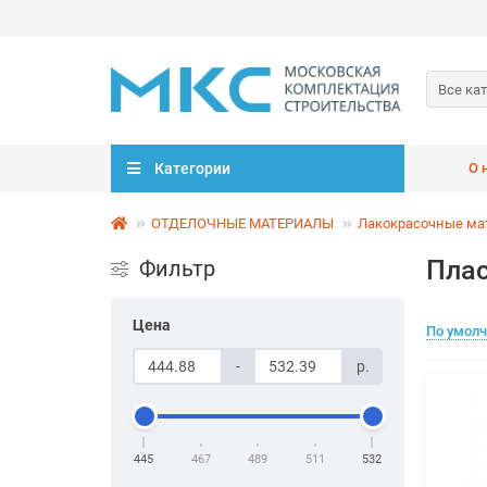
Все ка
Категории
О 
ОТДЕЛОЧНЫЕ МАТЕРИАЛЫ
Лакокрасочные ма
Плас
Фильтр
Цена
По умол
-
р.
445
467
489
511
532