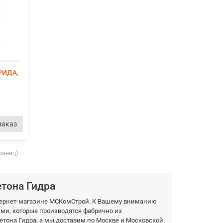
РИДА,
заказ
траниц)
тона Гидра
нтернет-магазине МСКомСтрой. К Вашему вниманию
и, которые производятся фабрично из
тона Гидра, а мы доставим по Москве и Московской