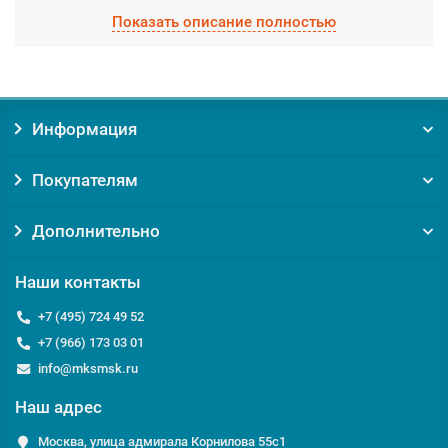
гарантированными качествами, которые производятся
Показать описание полностью
фабрично из качественных материалов. Выберите
необходимый вид Керамогранит Палермо/Агатти, а мы
доставим по Москве и Московской области в кратчайшие
сроки.
Информация
Заказывая товар Керамогранит Палермо/Агатти у нас, вы
получаете:
Покупателям
Уверенность в оригинальности товара. Мы против
контрафакта и подделок!
Гарантию на товар от производителя;
Дополнительно
Помощь и консультацию по вопросам подбора и
обслуживания Керамогранит Палермо/Агатти;
Наши контакты
Доставку по Москве от 0 руб;
Доставку по Московской области по выгодному тарифу
+7 (495) 724 49 52
курьером или транспортной компанией;
+7 (966) 173 03 01
info@mksmsk.ru
Если у вас есть вопросы относительно Керамогранит
Палермо/Агатти или Керамогранит Kerama Marazzi, мы с
Наш адрес
удовольствием ответим на них по телефону
+7 495 724-49-52
или email:
info@msckomstroy.com
Москва, улица адмирала Корнилова 55с1