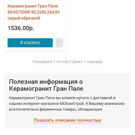
Керамогранит Гран Пале
SG457300R 50,2х50,2х0,95
серый обрезной
1536.00р.
В корзину
Показано с 1 по 3 из 3 (всего 1 страниц)
Полезная информация о
Керамогранит Гран Пале
Керамогранит Гран Пале вы можете купить с доставкой в
нашем интернет-магазине МСКомСтрой. К Вашему вниманию
исключительно фирменные товары, обладающие
гарантированными качествами, которые производятся
Показать описание полностью
фабрично из качественных материалов. Выберите
необходимый вид Керамогранит Гран Пале, а мы доставим по
Москве и Московской области в кратчайшие сроки.