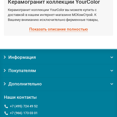
Керамогранит коллекции YourColor
Керамогранит коллекции YourColor вы можете купить с
доставкой в нашем интернет-магазине МСКомСтрой. К
Вашему вниманию исключительно фирменные товары,
обладающие гарантированными качествами, которые
Показать описание полностью
производятся фабрично из качественных материалов.
Выберите необходимый вид Керамогранит коллекции
YourColor, а мы доставим по Москве и Московской области в
кратчайшие сроки.
Информация
Заказывая товар Керамогранит коллекции YourColor у нас, вы
получаете:
Покупателям
Уверенность в оригинальности товара. Мы против
контрафакта и подделок!
Гарантию на товар от производителя;
Дополнительно
Помощь и консультацию по вопросам подбора и
обслуживания Керамогранит коллекции YourColor;
Наши контакты
Доставку по Москве от 0 руб;
Доставку по Московской области по выгодному тарифу
+7 (495) 724 49 52
курьером или транспортной компанией;
+7 (966) 173 03 01