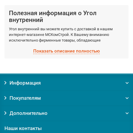
Полезная информация о Угол
внутренний
Угол внутренний вы можете купить с доставкой в нашем
интернет-магазине МСКомСтрой. К Вашему вниманию
исключительно фирменные товары, обладающие
гарантированными качествами, которые производятся
Показать описание полностью
фабрично из качественных материалов. Выберите
необходимый вид Угол внутренний, а мы доставим по Москве
и Московской области в кратчайшие сроки.
Заказывая товар Угол внутренний у нас, вы получаете:
Информация
Уверенность в оригинальности товара. Мы против
контрафакта и подделок!
Покупателям
Гарантию на товар от производителя;
Помощь и консультацию по вопросам подбора и
обслуживания Угол внутренний;
Дополнительно
Доставку по Москве от 0 руб;
Доставку по Московской области по выгодному тарифу
Наши контакты
курьером или транспортной компанией;