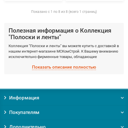
Показано с 1 по 8 из 8 (всего 1 страниц)
Полезная информация о Коллекция
"Полоски и ленты"
Коллекция "Полоски и ленты" вы можете купить с доставкой в
нашем интернет-магазине МСКомСтрой. К Вашему вниманию
исключительно фирменные товары, обладающие
гарантированными качествами, которые производятся
Показать описание полностью
фабрично из качественных материалов. Выберите
необходимый вид Коллекция "Полоски и ленты", а мы
доставим по Москве и Московской области в кратчайшие
сроки.
Информация
Заказывая товар Коллекция "Полоски и ленты" у нас, вы
получаете:
Покупателям
Уверенность в оригинальности товара. Мы против
контрафакта и подделок!
Гарантию на товар от производителя;
Дополнительно