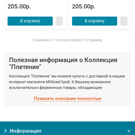
205.00р.
205.00р.
В корзину
В корзину
Показано с 1 по 6 из 6 (всего 1 страниц)
Полезная информация о Коллекция
"Плетение"
Коллекция "Плетение" вы можете купить с доставкой в нашем
интернет-магазине МСКомСтрой. К Вашему вниманию
исключительно фирменные товары, обладающие
гарантированными качествами, которые производятся
Показать описание полностью
фабрично из качественных материалов. Выберите
необходимый вид Коллекция "Плетение", а мы доставим по
Москве и Московской области в кратчайшие сроки.
Заказывая товар Коллекция "Плетение" у нас, вы получаете:
Информация