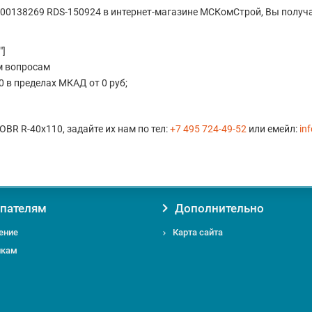
00138269 RDS-150924 в интернет-магазине МСКомСтрой, Вы получа
"]
м вопросам
 в пределах МКАД от 0 руб;
OBR R-40x110, задайте их нам по тел:
+7 495 724-49-52
или емейл:
in
пателям
Дополнительно
ение
Карта сайта
икам