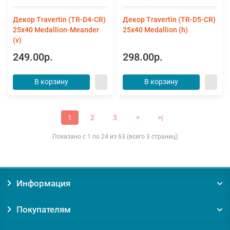
Декор Travertin (TR-D4-CR)
Декор Travertin (TR-D5-CR)
25х40 Medallion-Meander
25x40 Medallion (h)
(v)
249.00р.
298.00р.
В корзину
В корзину
1
2
3
>
>|
Показано с 1 по 24 из 63 (всего 3 страниц)
Информация
Покупателям