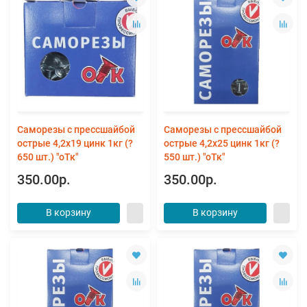
Саморезы с прессшайбой
Саморезы с прессшайбой
острые 4,2х19 цинк 1кг (?
острые 4,2х25 цинк 1кг (?
650 шт.) "оТк"
550 шт.) "оТк"
350.00р.
350.00р.
В корзину
В корзину