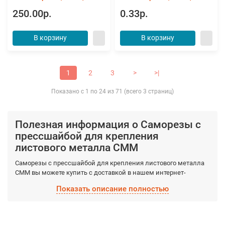
250.00р.
0.33р.
В корзину
В корзину
1
2
3
>
>|
Показано с 1 по 24 из 71 (всего 3 страниц)
Полезная информация о Саморезы с
прессшайбой для крепления
листового металла СММ
Саморезы с прессшайбой для крепления листового металла
СММ вы можете купить с доставкой в нашем интернет-
магазине МСКомСтрой. К Вашему вниманию исключительно
Показать описание полностью
фирменные товары, обладающие гарантированными
качествами, которые производятся фабрично из
качественных материалов. Выберите необходимый вид
Саморезы с прессшайбой для крепления листового металла