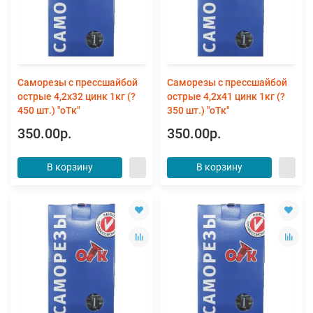
Саморезы с прессшайбой
Саморезы с прессшайбой
острые 4,2х32 цинк 1кг (?
острые 4,2х41 цинк 1кг (?
450 шт.) "оТк"
350 шт.) "оТк"
350.00р.
350.00р.
В корзину
В корзину