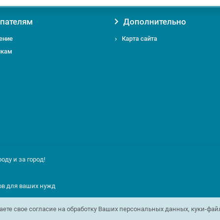
Гарантию на товар от производителя;
Помощь и консультацию по вопросам подбора и обслуживания Трос для
Доставку по Москве от 0 руб;
пателям
Дополнительно
Доставку по Московской области по выгодному тарифу курьером или т
ение
Карта сайта
икам
 вас есть вопросы относительно Трос для растяжки DIN3055 (SWR) или 
лефону
+7 495 724-49-52
или email:
info@msckomstroy.com
ду и за город!
ов для ваших нужд
те свое согласие на обработку Ваших персональных данных, куки-фа