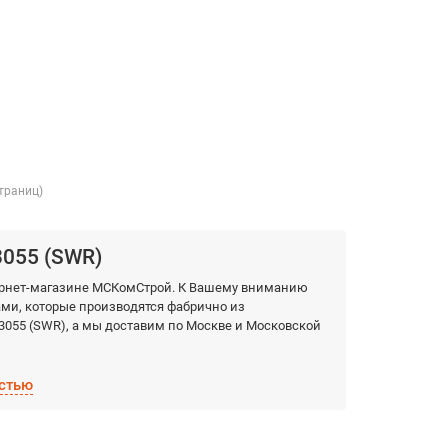
страниц)
3055 (SWR)
тернет-магазине МСКомСтрой. К Вашему вниманию
и, которые производятся фабрично из
3055 (SWR), а мы доставим по Москве и Московской
стью
ок!