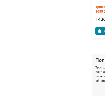
Трос 
3055 
1436
В
Пол
Трос 
исклю
качест
област
Заказы