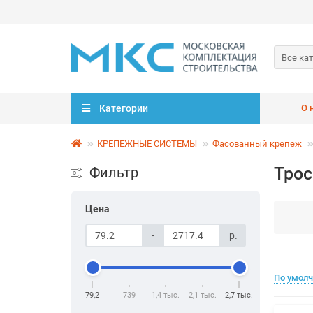
Все ка
Категории
О 
КРЕПЕЖНЫЕ СИСТЕМЫ
Фасованный крепеж
Трос
Фильтр
Цена
-
р.
По умол
79,2
739
1,4 тыс.
2,1 тыс.
2,7 тыс.