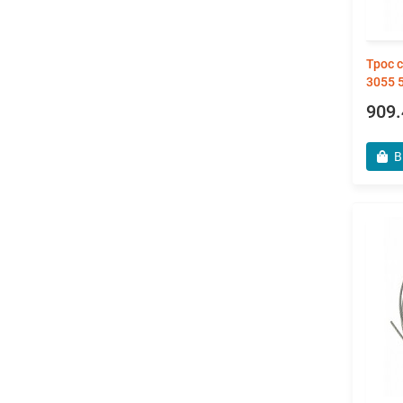
Трос 
3055 
909.
В