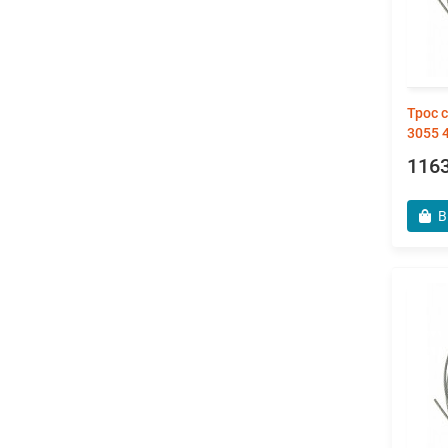
Трос 
3055 
1163
В