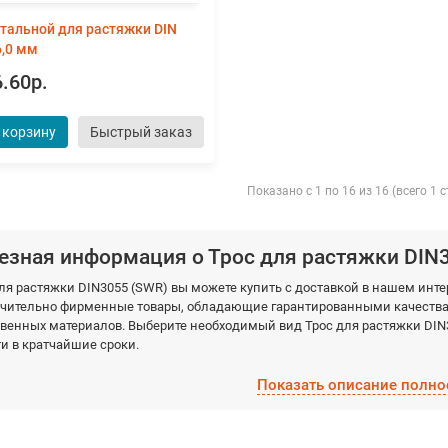
стальной для растяжки DIN
6,0 мм
.60р.
 корзину
Быстрый заказ
Показано с 1 по 16 из 16 (всего 1 
езная информация о Трос для растяжки DIN
для растяжки DIN3055 (SWR) вы можете купить с доставкой в нашем ин
чительно фирменные товары, обладающие гарантированными качествам
венных материалов. Выберите необходимый вид Трос для растяжки DIN
и в кратчайшие сроки.
Показать описание полно
вая товар Трос для растяжки DIN3055 (SWR) у нас, вы получаете:
Уверенность в оригинальности товара. Мы против контрафакта и поддел