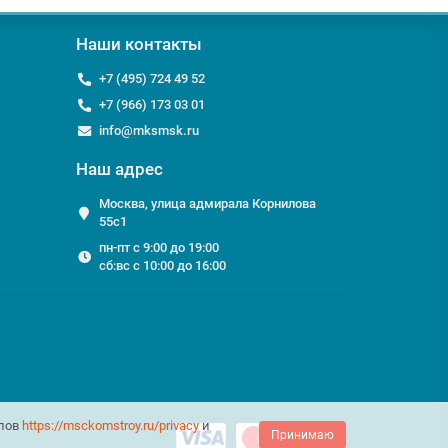
 растяжки DIN3055 (SWR);
Наши контакты
ранспортной компанией;
+7 (495) 724 49 52
+7 (966) 173 03 01
Грузовой крепёж, мы с удовольствием ответим на них
info@mksmsk.ru
Наш адрес
Москва, улица адмирала Корнилова
55с1
пн-пт с 9:00 до 19:00
сб:вс с 10:00 до 16:00
йлов
https://msckomstroy.ru/privacy
и
Принимаю