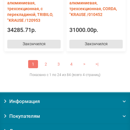
алюминиевая,
алюминиевая,
трехсекционная, с
трехсекционная, CORDA,
перекладиной, TRIBILO,
"KRAUSE /010452
"KRAUSE /120953
34285.71р.
31000.00р.
Закончился
Закончился
1
2
3
4
>
>|
Показано с 1 по 24 из 84 (всего 4 страниц)
Информация
Покупателям