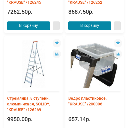
"KRAUSE" /126245
"KRAUSE" /126252
7262.50р.
8687.50р.
В корзину
В корзину
Стремянка, 8 ступени,
Ведро пластиковое,
алюминиевая, SOLIDY,
"KRAUSE" /200006
"KRAUSE" /126269
9950.00р.
657.14р.