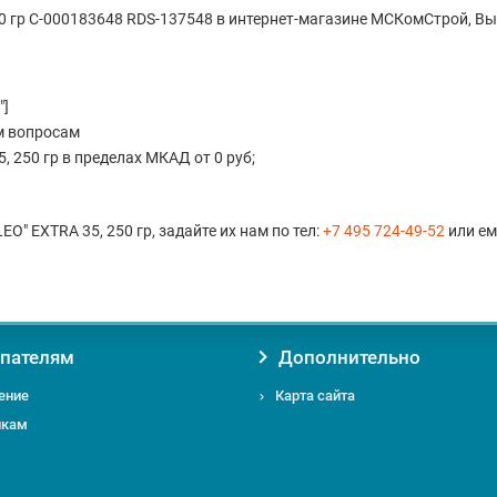
0 гр С-000183648 RDS-137548 в интернет-магазине МСКомСтрой, В
"]
м вопросам
 250 гр в пределах МКАД от 0 руб;
O" EXTRA 35, 250 гр, задайте их нам по тел:
+7 495 724-49-52
или ем
пателям
Дополнительно
ение
Карта сайта
икам