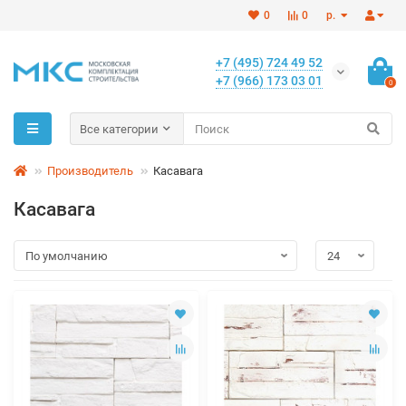
0
0
р.
+7 (495) 724 49 52
+7 (966) 173 03 01
0
Все категории
Производитель
Касавага
Касавага