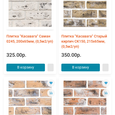
Плитка "Касавага" Саман
Плитка "Касавага" Старый
0245, 200х65мм, (0,5м2/уп)
кирпич СК150, 215х65мм,
(0,5м2/уп)
325.00р.
350.00р.
В корзину
В корзину