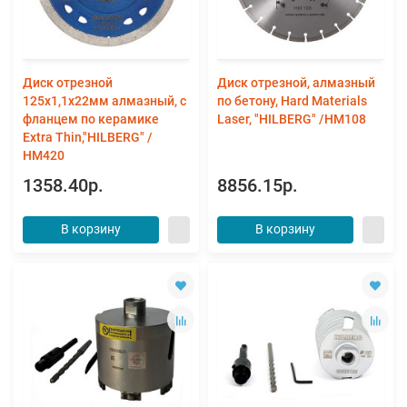
Диск отрезной
Диск отрезной, алмазный
125х1,1х22мм алмазный, с
по бетону, Hard Materials
фланцем по керамике
Laser, "HILBERG" /HM108
Extra Thin,"HILBERG" /
HM420
1358.40р.
8856.15р.
В корзину
В корзину