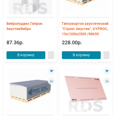
Виброподвес Гипрок
Гипсокартон акустический
АкустикВибро
"Стронг Акустик", GYPROC,
15х1200х2500 /88650
87.36р.
228.00р.
В корзину
В корзину