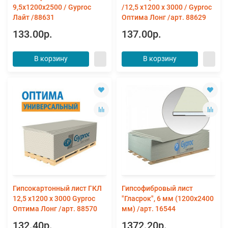
9,5х1200х2500 / Gyproc
/12,5 х1200 х 3000 / Gyproc
Лайт /88631
Оптима Лонг /арт. 88629
133.00р.
137.00р.
В корзину
В корзину
Гипсокартонный лист ГКЛ
Гипсофибровый лист
12,5 х1200 х 3000 Gyproc
"Гласрок", 6 мм (1200х2400
Оптима Лонг /арт. 88570
мм) /арт. 16544
132.40р.
1372.20р.