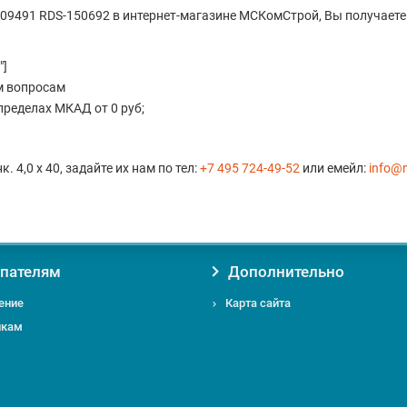
0109491 RDS-150692 в интернет-магазине МСКомСтрой, Вы получает
"]
м вопросам
пределах МКАД от 0 руб;
 4,0 х 40, задайте их нам по тел:
+7 495 724-49-52
или емейл:
info@
пателям
Дополнительно
ение
Карта сайта
икам